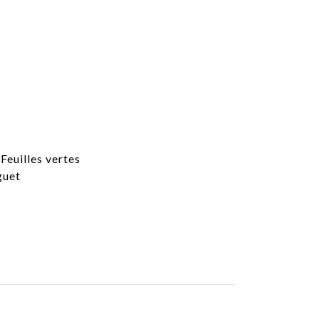
E
 Feuilles vertes
guet