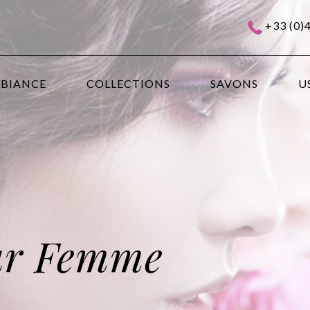
+33 (0)
MBIANCE
COLLECTIONS
SAVONS
U
ur Femme