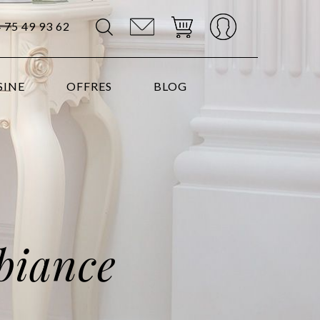
4 75 49 93 62
SINE
OFFRES
BLOG
biance